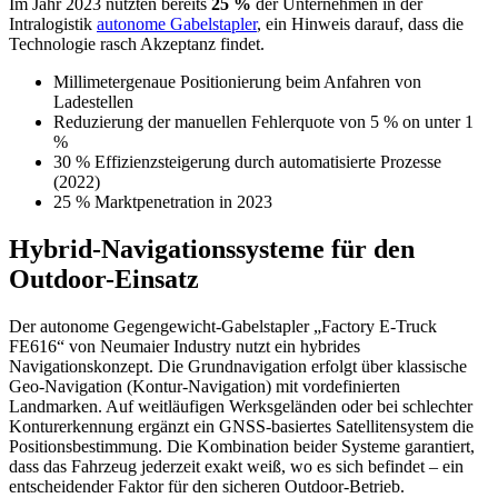
Im Jahr 2023 nutzten bereits
25 %
der Unternehmen in der
Intralogistik
autonome Gabelstapler
, ein Hinweis darauf, dass die
Technologie rasch Akzeptanz findet.
Millimetergenaue Positionierung beim Anfahren von
Ladestellen
Reduzierung der manuellen Fehlerquote von 5 % on unter 1
%
30 % Effizienzsteigerung durch automatisierte Prozesse
(2022)
25 % Marktpenetration in 2023
Hybrid-Navigationssysteme für den
Outdoor-Einsatz
Der autonome Gegengewicht-Gabelstapler „Factory E-Truck
FE616“ von Neumaier Industry nutzt ein hybrides
Navigationskonzept. Die Grundnavigation erfolgt über klassische
Geo-Navigation (Kontur-Navigation) mit vordefinierten
Landmarken. Auf weitläufigen Werksgeländen oder bei schlechter
Konturerkennung ergänzt ein GNSS-basiertes Satellitensystem die
Positionsbestimmung. Die Kombination beider Systeme garantiert,
dass das Fahrzeug jederzeit exakt weiß, wo es sich befindet – ein
entscheidender Faktor für den sicheren Outdoor-Betrieb.