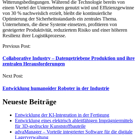
Witterungsbedingungen. Während die Technologie bereits von
einem Viertel der Unternehmen genutzt wird und Effizienzgewinne
von 30 % nachweislich erzielt, bleibt die kontinuierliche
Optimierung der Sicherheitsstandards ein zentrales Thema.
Unternehmen, die diese Systeme einsetzen, profitieren von
gesteigerter Produktivität, reduziertem Risiko und einer höheren
Resilienz ihrer Logistikprozesse.
Post
Previous Post:
navigation
Collaborative Industry – Datengetriebene Produktion und ihre
zentralen Herausforderungen
Next Post:
Entwicklung humanoider Roboter in der Industrie
Neueste Beiträge
Entwicklung der KI-Integration in der Fertigung
Entwicklung eines elektrisch ableitfähigen Imprägniermittels
für 3D-gedruckte Kunststoffbauteile
advaManager – Vorteile integrierter Software für die digitale
Lagerverwaltung