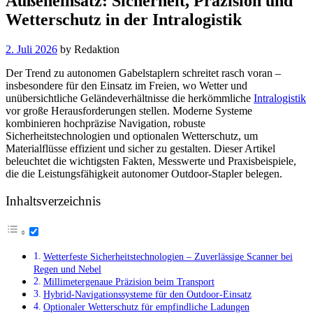
Außeneinsatz: Sicherheit, Präzision und
Wetterschutz in der Intralogistik
2. Juli 2026
by
Redaktion
Der Trend zu autonomen Gabelstaplern schreitet rasch voran –
insbesondere für den Einsatz im Freien, wo Wetter und
unübersichtliche Geländeverhältnisse die herkömmliche
Intralogistik
vor große Herausforderungen stellen. Moderne Systeme
kombinieren hochpräzise Navigation, robuste
Sicherheitstechnologien und optionalen Wetterschutz, um
Materialflüsse effizient und sicher zu gestalten. Dieser Artikel
beleuchtet die wichtigsten Fakten, Messwerte und Praxisbeispiele,
die die Leistungsfähigkeit autonomer Outdoor-Stapler belegen.
Inhaltsverzeichnis
Wetterfeste Sicherheitstechnologien – Zuverlässige Scanner bei
Regen und Nebel
Millimetergenaue Präzision beim Transport
Hybrid-Navigationssysteme für den Outdoor-Einsatz
Optionaler Wetterschutz für empfindliche Ladungen