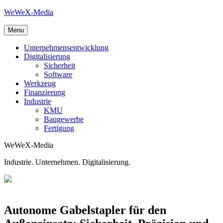
Skip
WeWeX-Media
to
content
Menu
Unternehmensentwicklung
Digitalisierung
Sicherheit
Software
Werkzeug
Finanzierung
Industrie
KMU
Baugewerbe
Fertigung
WeWeX-Media
Industrie. Unternehmen. Digitalisierung.
Autonome Gabelstapler für den