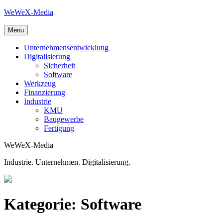
Skip
WeWeX-Media
to
content
Menu
Unternehmensentwicklung
Digitalisierung
Sicherheit
Software
Werkzeug
Finanzierung
Industrie
KMU
Baugewerbe
Fertigung
WeWeX-Media
Industrie. Unternehmen. Digitalisierung.
Kategorie:
Software