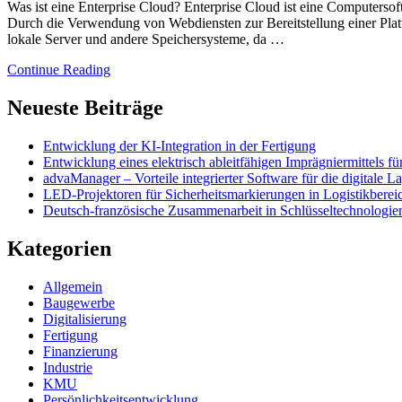
Was ist eine Enterprise Cloud? Enterprise Cloud ist eine Computersof
Durch die Verwendung von Webdiensten zur Bereitstellung einer Platt
lokale Server und andere Speichersysteme, da …
Continue Reading
Neueste Beiträge
Entwicklung der KI-Integration in der Fertigung
Entwicklung eines elektrisch ableitfähigen Imprägniermittels f
advaManager – Vorteile integrierter Software für die digitale 
LED-Projektoren für Sicherheitsmarkierungen in Logistikbereic
Deutsch-französische Zusammenarbeit in Schlüsseltechnologie
Kategorien
Allgemein
Baugewerbe
Digitalisierung
Fertigung
Finanzierung
Industrie
KMU
Persönlichkeitsentwicklung