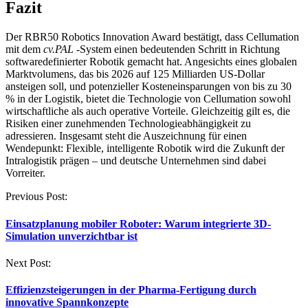
Fazit
Der RBR50 Robotics Innovation Award bestätigt, dass Cellumation
mit dem
cv.PAL
-System einen bedeutenden Schritt in Richtung
softwaredefinierter Robotik gemacht hat. Angesichts eines globalen
Marktvolumens, das bis 2026 auf 125 Milliarden US-Dollar
ansteigen soll, und potenzieller Kosteneinsparungen von bis zu 30
% in der Logistik, bietet die Technologie von Cellumation sowohl
wirtschaftliche als auch operative Vorteile. Gleichzeitig gilt es, die
Risiken einer zunehmenden Technologieabhängigkeit zu
adressieren. Insgesamt steht die Auszeichnung für einen
Wendepunkt: Flexible, intelligente Robotik wird die Zukunft der
Intralogistik prägen – und deutsche Unternehmen sind dabei
Vorreiter.
Post
Previous Post:
navigation
Einsatzplanung mobiler Roboter: Warum integrierte 3D-
Simulation unverzichtbar ist
Next Post:
Effizienzsteigerungen in der Pharma-Fertigung durch
innovative Spannkonzepte