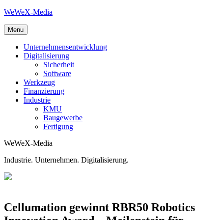
Skip
WeWeX-Media
to
content
Menu
Unternehmensentwicklung
Digitalisierung
Sicherheit
Software
Werkzeug
Finanzierung
Industrie
KMU
Baugewerbe
Fertigung
WeWeX-Media
Industrie. Unternehmen. Digitalisierung.
Cellumation gewinnt RBR50 Robotics