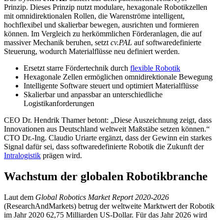
Prinzip. Dieses Prinzip nutzt modulare, hexagonale Robotikzellen
mit omnidirektionalen Rollen, die Warenströme intelligent,
hochflexibel und skalierbar bewegen, ausrichten und formieren
können. Im Vergleich zu herkömmlichen Förderanlagen, die auf
massiver Mechanik beruhen, setzt
cv.PAL
auf softwaredefinierte
Steuerung, wodurch Materialflüsse neu definiert werden.
Ersetzt starre Fördertechnik durch
flexible Robotik
Hexagonale Zellen ermöglichen omnidirektionale Bewegung
Intelligente Software steuert und optimiert Materialflüsse
Skalierbar und anpassbar an unterschiedliche
Logistikanforderungen
CEO Dr. Hendrik Thamer betont: „Diese Auszeichnung zeigt, dass
Innovationen aus Deutschland weltweit Maßstäbe setzen können.“
CTO Dr.-Ing. Claudio Uriarte ergänzt, dass der Gewinn ein starkes
Signal dafür sei, dass softwaredefinierte Robotik die Zukunft der
Intralogistik
prägen wird.
Wachstum der globalen Robotikbranche
Laut dem
Global Robotics Market Report 2020-2026
(ResearchAndMarkets) betrug der weltweite Marktwert der Robotik
im Jahr 2020 62,75 Milliarden US-Dollar. Für das Jahr 2026 wird