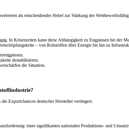
ertretern als entscheidender Hebel zur Stärkung der Wettbewerbsfähig
ngig. In Krisenzeiten kann diese Abhängigkeit zu Engpässen bei der Ma
rtschöpfungskette – von Rohstoffen über Energie bis hin zu Infrastruk
ferengpässen.
ette destabilisieren.
rschärfen die Situation.
toffindustrie?
die Exportchancen deutscher Hersteller verringert.
rausforderung: einer signifikanten nationalen Produktions- und Umsatz