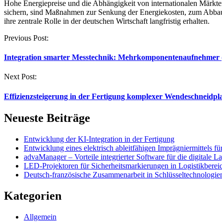
Hohe Energiepreise und die Abhängigkeit von internationalen Märkte
sichern, sind Maßnahmen zur Senkung der Energiekosten, zum Abbau v
ihre zentrale Rolle in der deutschen Wirtschaft langfristig erhalten.
Post
Previous Post:
navigation
Integration smarter Messtechnik: Mehrkomponentenaufnehmer (
Next Post:
Effizienzsteigerung in der Fertigung komplexer Wendeschneidp
Neueste Beiträge
Entwicklung der KI-Integration in der Fertigung
Entwicklung eines elektrisch ableitfähigen Imprägniermittels f
advaManager – Vorteile integrierter Software für die digitale 
LED-Projektoren für Sicherheitsmarkierungen in Logistikbereic
Deutsch-französische Zusammenarbeit in Schlüsseltechnologie
Kategorien
Allgemein