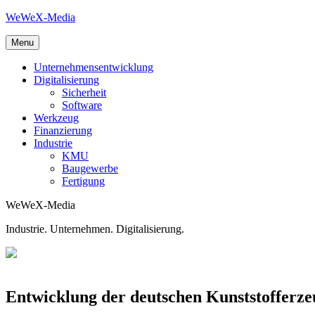
Skip
WeWeX-Media
to
content
Menu
Unternehmensentwicklung
Digitalisierung
Sicherheit
Software
Werkzeug
Finanzierung
Industrie
KMU
Baugewerbe
Fertigung
WeWeX-Media
Industrie. Unternehmen. Digitalisierung.
Entwicklung der deutschen Kunststofferze