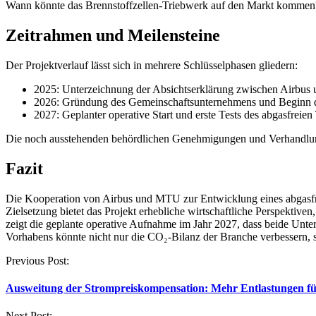
Wann könnte das Brennstoffzellen-Triebwerk auf den Markt kommen?D
Zeitrahmen und Meilensteine
Der Projektverlauf lässt sich in mehrere Schlüsselphasen gliedern:
2025: Unterzeichnung der Absichtserklärung zwischen Airbu
2026: Gründung des Gemeinschaftsunternehmens und Beginn de
2027: Geplanter operative Start und erste Tests des abgasfreien
Die noch ausstehenden behördlichen Genehmigungen und Verhandlunge
Fazit
Die Kooperation von Airbus und MTU zur Entwicklung eines abgasfreie
Zielsetzung bietet das Projekt erhebliche wirtschaftliche Perspektive
zeigt die geplante operative Aufnahme im Jahr 2027, dass beide Unter
Vorhabens könnte nicht nur die CO₂-Bilanz der Branche verbessern, 
Post
Previous Post:
navigation
Ausweitung der Strompreiskompensation: Mehr Entlastungen fü
Next Post: