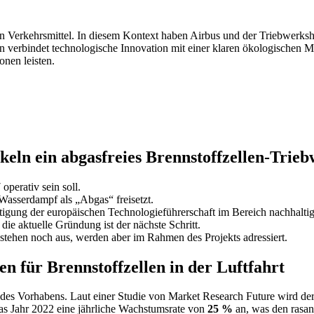
den Verkehrsmittel. In diesem Kontext haben Airbus und der Triebwerksh
 verbindet technologische Innovation mit einer klaren ökologischen Mi
onen leisten.
eln ein abgasfreies Brennstoffzellen-Trie
erativ sein soll.
Wasserdampf als „Abgas“ freisetzt.
igung der europäischen Technologieführerschaft im Bereich nachhaltige
die aktuelle Gründung ist der nächste Schritt.
tehen noch aus, werden aber im Rahmen des Projekts adressiert.
 für Brennstoffzellen in der Luftfahrt
z des Vorhabens. Laut einer Studie von Market Research Future wird de
das Jahr 2022 eine jährliche Wachstumsrate von
25 %
an, was den rasan