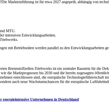
ie Markteinführung ist für etwa 2027 angepeilt, abhängig von techn
s und MTU.
r intensiven Entwicklungsarbeiten.
 Triebwerks.
n mit Betriebsräten werden parallel zu den Entwicklungsarbeiten gefü
n Brennstoffzellen-Triebwerks ist ein zentraler Baustein für die Dek
n, wie die Marktprognosen bis 2030 und die bereits zugesagten öffentli
nehmen entschlossen sind, die europäische Technologieführerschaft im n
sondern auch neue Wachstumschancen für die europäische Luftfahrtindu
r energieintensive Unternehmen in Deutschland