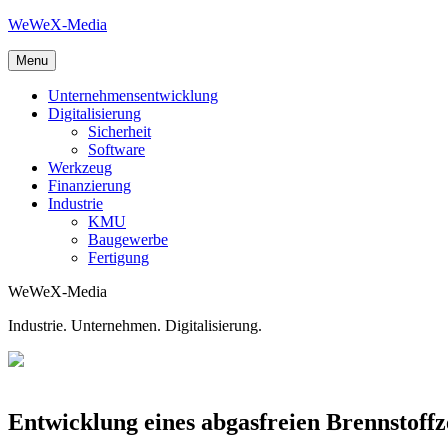
Skip
WeWeX-Media
to
content
Menu
Unternehmensentwicklung
Digitalisierung
Sicherheit
Software
Werkzeug
Finanzierung
Industrie
KMU
Baugewerbe
Fertigung
WeWeX-Media
Industrie. Unternehmen. Digitalisierung.
Entwicklung eines abgasfreien Brennstof