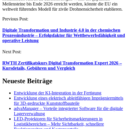
Meilensteine bis Ende 2026 erreicht werden, könnte die EU ein
weltweit führendes Modell für zivile Drohnensicherheit etablieren.
Post
Previous Post:
navigation
Digitale Transformation und Industrie 4.0 in der chemischen
Prozessindustrie – Erfolgsfaktor für Wettbewerbsfähigkeit und
operative Leistung
Next Post:
RWTH Zertifikatskurs Digital Transformation Expert 2026 –
Kursdetails, Gebühren und Vergleich
Neueste Beiträge
Entwicklung der KI-Integration in der Fertigung
Entwicklung eines elektrisch ableitfähigen Imprägniermittels
für 3D-gedruckte Kunststoffbauteile
advaManager – Vorteile integrierter Software für die digitale
Lagerverwaltung
LED-Projektoren für Sicherheitsmarkierungen in
Logistikbereichen – Mehr Sichtbarkeit, schnellere