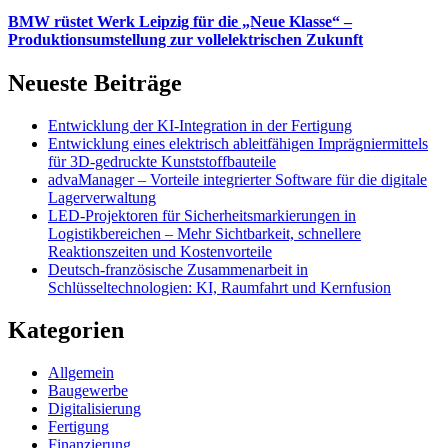
BMW rüstet Werk Leipzig für die „Neue Klasse“ –
Produktionsumstellung zur vollelektrischen Zukunft
Neueste Beiträge
Entwicklung der KI-Integration in der Fertigung
Entwicklung eines elektrisch ableitfähigen Imprägniermittels
für 3D-gedruckte Kunststoffbauteile
advaManager – Vorteile integrierter Software für die digitale
Lagerverwaltung
LED-Projektoren für Sicherheitsmarkierungen in
Logistikbereichen – Mehr Sichtbarkeit, schnellere
Reaktionszeiten und Kostenvorteile
Deutsch-französische Zusammenarbeit in
Schlüsseltechnologien: KI, Raumfahrt und Kernfusion
Kategorien
Allgemein
Baugewerbe
Digitalisierung
Fertigung
Finanzierung