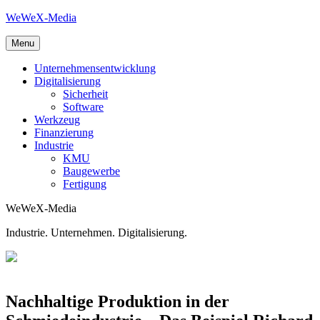
Skip
WeWeX-Media
to
content
Menu
Unternehmensentwicklung
Digitalisierung
Sicherheit
Software
Werkzeug
Finanzierung
Industrie
KMU
Baugewerbe
Fertigung
WeWeX-Media
Industrie. Unternehmen. Digitalisierung.
Nachhaltige Produktion in der