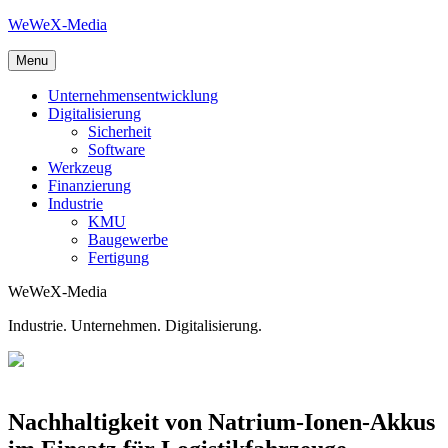
Skip
WeWeX-Media
to
content
Menu
Unternehmensentwicklung
Digitalisierung
Sicherheit
Software
Werkzeug
Finanzierung
Industrie
KMU
Baugewerbe
Fertigung
WeWeX-Media
Industrie. Unternehmen. Digitalisierung.
Nachhaltigkeit von Natrium-Ionen-Akkus