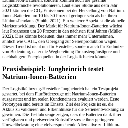
Lithium-Ion-Batterien, sondern könnten auch die gesamte
Logistikbranche revolutionieren. Laut einer Studie aus dem Jahr
2021 können die CO₂-Emissionen bei der Herstellung von Natrium-
Ionen-Batterien um 10 bis 30 Prozent geringer sein als bei ihren
Lithium-Pendants (Smith, 2021). Ein weiterer Aspekt ist die aktuelle
Marktentwicklung: Der Markt für Natrium-Ionen-Batterien wächst
laut Prognosen um 20 Prozent in den nächsten fünf Jahren (Müller,
2022). Dies könnte bedeuten, dass immer mehr Unternehmen,
ähnlich wie CATL, den Übergang zur Serienproduktion wagen.
Dieser Trend ist nicht nur für Hersteller, sondern auch für Endnutzer
von Bedeutung, da er die Wegbereitung für kostengünstigere und
nachhaltigere Energiequellen in der Logistik bieten könnte.
Praxisbeispiel: Jungheinrich testet
Natrium-Ionen-Batterien
Der Logistikfahrzeug-Hersteller Jungheinrich hat ein Testprojekt
gestartet, bei dem Flurförderzeuge mit Natrium-Ionen-Batterien
ausgestattet und im realen Kundeneinsatz evaluiert werden. Erste
Prototypen sind bereits im Einsatz. Ziel des Projekts ist es, die
Akkus zu validieren und Erkenntnisse für die Serienentwicklung zu
gewinnen. Die Testfahrzeuge zeigen, dass die Batterien dank ihrer
verfügbaren und preiswerten Rohstoffe sowie ihrer geringeren
Umweltbelastung eine vielversprechende Alternative zu Lithium-