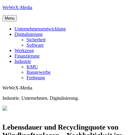
Skip
WeWeX-Media
to
content
Menu
Unternehmensentwicklung
Digitalisierung
Sicherheit
Software
Werkzeug
Finanzierung
Industrie
KMU
Baugewerbe
Fertigung
WeWeX-Media
Industrie. Unternehmen. Digitalisierung.
Lebensdauer und Recyclingquote von