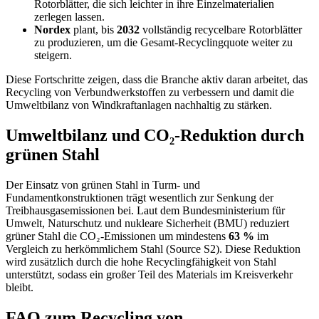
Rotorblätter, die sich leichter in ihre Einzelmaterialien
zerlegen lassen.
Nordex
plant, bis
2032
vollständig recycelbare Rotorblätter
zu produzieren, um die Gesamt-Recyclingquote weiter zu
steigern.
Diese Fortschritte zeigen, dass die Branche aktiv daran arbeitet, das
Recycling von Verbundwerkstoffen zu verbessern und damit die
Umweltbilanz von Windkraftanlagen nachhaltig zu stärken.
Umweltbilanz und CO₂-Reduktion durch
grünen Stahl
Der Einsatz von grünen Stahl in Turm- und
Fundamentkonstruktionen trägt wesentlich zur Senkung der
Treibhausgasemissionen bei. Laut dem Bundesministerium für
Umwelt, Naturschutz und nukleare Sicherheit (BMU) reduziert
grüner Stahl die CO₂-Emissionen um mindestens
63 %
im
Vergleich zu herkömmlichem Stahl (Source S2). Diese Reduktion
wird zusätzlich durch die hohe Recyclingfähigkeit von Stahl
unterstützt, sodass ein großer Teil des Materials im Kreisverkehr
bleibt.
FAQ zum Recycling von