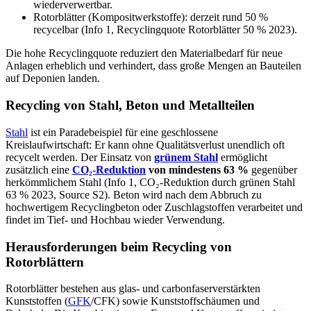
wiederverwertbar.
Rotorblätter (Kompositwerkstoffe): derzeit rund 50 %
recycelbar (Info 1, Recyclingquote Rotorblätter 50 % 2023).
Die hohe Recyclingquote reduziert den Materialbedarf für neue
Anlagen erheblich und verhindert, dass große Mengen an Bauteilen
auf Deponien landen.
Recycling von Stahl, Beton und Metallteilen
Stahl
ist ein Paradebeispiel für eine geschlossene
Kreislaufwirtschaft: Er kann ohne Qualitätsverlust unendlich oft
recycelt werden. Der Einsatz von
grünem Stahl
ermöglicht
zusätzlich eine
CO₂-Reduktion
von mindestens 63 %
gegenüber
herkömmlichem Stahl (Info 1, CO₂-Reduktion durch grünen Stahl
63 % 2023, Source S2). Beton wird nach dem Abbruch zu
hochwertigem Recyclingbeton oder Zuschlagstoffen verarbeitet und
findet im Tief- und Hochbau wieder Verwendung.
Herausforderungen beim Recycling von
Rotorblättern
Rotorblätter bestehen aus glas- und carbonfaserverstärkten
Kunststoffen (
GFK
/CFK) sowie Kunststoffschäumen und