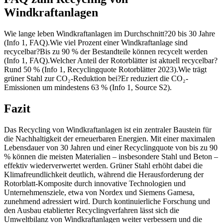
Windkraftanlagen
Wie lange leben Windkraftanlagen im Durchschnitt?20 bis 30 Jahre
(Info 1, FAQ).Wie viel Prozent einer Windkraftanlage sind
recycelbar?Bis zu 90 % der Bestandteile können recycelt werden
(Info 1, FAQ).Welcher Anteil der Rotorblätter ist aktuell recycelbar?
Rund 50 % (Info 1, Recyclingquote Rotorblätter 2023).Wie trägt
grüner Stahl zur CO₂-Reduktion bei?Er reduziert die CO₂-
Emissionen um mindestens 63 % (Info 1, Source S2).
Fazit
Das Recycling von Windkraftanlagen ist ein zentraler Baustein für
die Nachhaltigkeit der erneuerbaren Energien. Mit einer maximalen
Lebensdauer von 30 Jahren und einer Recyclingquote von bis zu 90
% können die meisten Materialien – insbesondere Stahl und Beton –
effektiv wiederverwertet werden. Grüner Stahl erhöht dabei die
Klimafreundlichkeit deutlich, während die Herausforderung der
Rotorblatt-Komposite durch innovative Technologien und
Unternehmensziele, etwa von Nordex und Siemens Gamesa,
zunehmend adressiert wird. Durch kontinuierliche Forschung und
den Ausbau etablierter Recyclingverfahren lässt sich die
Umweltbilanz von Windkraftanlagen weiter verbessern und die