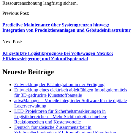
Ressourcenschonung langfristig sichern.
Post
Previous Post:
navigation
Predictive Maintenance über Systemgrenzen hinweg:
Integration von Produktionsanlagen und Gebäudeinfrastruktur
Next Post:
KI-gestützte Logistikprognose bei Volkswagen Mexiko:
Effizienzsteigerung und Zukunftspotenzial
Neueste Beiträge
Entwicklung der KI-Integration in der Fertigung
Entwicklung eines elektrisch ableitfähigen Imprägniermittels
für 3D-gedruckte Kunststoffbauteile
advaManager – Vorteile integrierter Software für die digitale
Lagerverwaltung
LED-Projektoren für Sicherheitsmarkierungen in
Logistikbereichen – Mehr Sichtbarkeit, schnellere
Reaktionszeiten und Kostenvorteile
Deutsch-französische Zusammenarbeit in
Schlüsseltechnologien: KI, Raumfahrt und Kernfusion