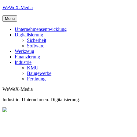
Skip
WeWeX-Media
to
content
Menu
Unternehmensentwicklung
Digitalisierung
Sicherheit
Software
Werkzeug
Finanzierung
Industrie
KMU
Baugewerbe
Fertigung
WeWeX-Media
Industrie. Unternehmen. Digitalisierung.