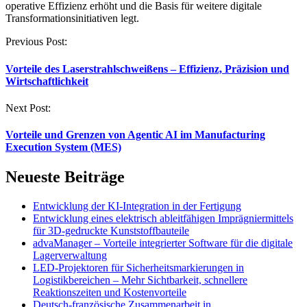
operative Effizienz erhöht und die Basis für weitere digitale
Transformationsinitiativen legt.
Post
Previous Post:
navigation
Vorteile des Laserstrahlschweißens – Effizienz, Präzision und
Wirtschaftlichkeit
Next Post:
Vorteile und Grenzen von Agentic AI im Manufacturing
Execution System (MES)
Neueste Beiträge
Entwicklung der KI-Integration in der Fertigung
Entwicklung eines elektrisch ableitfähigen Imprägniermittels
für 3D-gedruckte Kunststoffbauteile
advaManager – Vorteile integrierter Software für die digitale
Lagerverwaltung
LED-Projektoren für Sicherheitsmarkierungen in
Logistikbereichen – Mehr Sichtbarkeit, schnellere
Reaktionszeiten und Kostenvorteile
Deutsch-französische Zusammenarbeit in