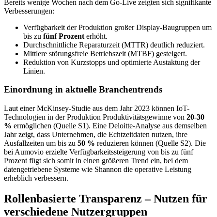
Bereits wenige Wochen nach dem Go-Live zeigten sich signifikante
Verbesserungen:
Verfügbarkeit der Produktion großer Display-Baugruppen um
bis zu
fünf Prozent
erhöht.
Durchschnittliche Reparaturzeit (MTTR) deutlich reduziert.
Mittlere störungsfreie Betriebszeit (MTBF) gesteigert.
Reduktion von Kurzstopps und optimierte Austaktung der
Linien.
Einordnung in aktuelle Branchentrends
Laut einer McKinsey-Studie aus dem Jahr 2023 können IoT-
Technologien in der Produktion Produktivitätsgewinne von
20-30
%
ermöglichen (Quelle S1). Eine Deloitte-Analyse aus demselben
Jahr zeigt, dass Unternehmen, die Echtzeitdaten nutzen, ihre
Ausfallzeiten um bis zu
50 %
reduzieren können (Quelle S2). Die
bei Aumovio erzielte Verfügbarkeitssteigerung von bis zu fünf
Prozent fügt sich somit in einen größeren Trend ein, bei dem
datengetriebene Systeme wie Shannon die operative Leistung
erheblich verbessern.
Rollenbasierte Transparenz – Nutzen für
verschiedene Nutzergruppen