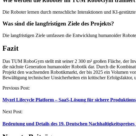
Wie werden die Roboter im TUM RoboGym trainiert
Die Roboter lernen durch menschliche Interaktionen und KI-gestützt
Was sind die langfristigen Ziele des Projekts?
Die langfristigen Ziele umfassen die Entwicklung humanoider Robote
Fazit
Das TUM RoboGym stellt mit seiner 2 300 m² großen Fläche, der Inv
die nächste Generation humanoider Robotik dar. Durch die Kombinati
Projekt den wachsenden Robotikmarkt, der bis 2025 ein Volumen von 21
Bewältigung technischer Unsicherheiten ein kritischer Erfolgsfaktor, 
Post
Previous Post:
navigation
Myzel Lifecycle Platform – SaaS-Lösung für sichere Produktion
Next Post:
Bedeutung und Details des 19. Deutschen Nachhaltigkeitspreises