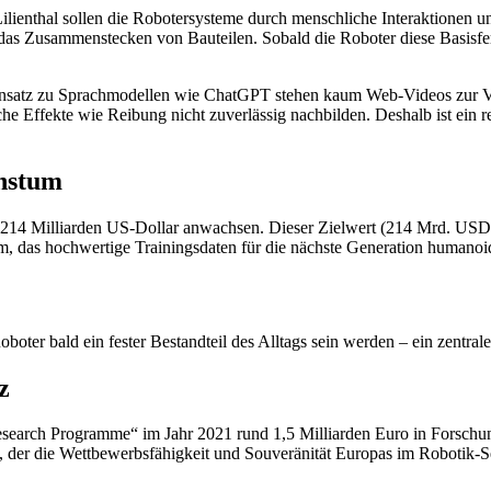
ienthal sollen die Robotersysteme durch menschliche Interaktionen 
 das Zusammenstecken von Bauteilen. Sobald die Roboter diese Basisferti
gensatz zu Sprachmodellen wie ChatGPT stehen kaum Web-Videos zur V
Effekte wie Reibung nicht zuverlässig nachbilden. Deshalb ist ein re
hstum
f 214 Milliarden US-Dollar anwachsen. Dieser Zielwert (214 Mrd. USD,
as hochwertige Trainingsdaten für die nächste Generation humanoide
boter bald ein fester Bestandteil des Alltags sein werden – ein zen
z
earch Programme“ im Jahr 2021 rund 1,5 Milliarden Euro in Forschung
der die Wettbewerbsfähigkeit und Souveränität Europas im Robotik-Sek