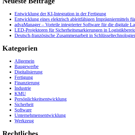
Neueste Beiträge
Entwicklung der KI-Integration in der Fertigung
Entwicklung eines elektrisch ableitfähigen Imprägniermittels f
advaManager – Vorteile integrierter Software für die digitale 
LED-Projektoren für Sicherheitsmarkierungen in Logistikbereic
Deutsch-französische Zusammenarbeit in Schlüsseltechnologie
Kategorien
Allgemein
Baugewerbe
Digitalisierung
Fertigung
Finanzierung
Industrie
KMU
Persönlichkeitsentwicklung
Sicherheit
Software
Unternehmensentwicklung
Werkzeug
Rechtliches