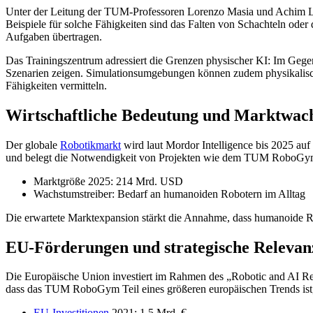
Unter der Leitung der TUM-Professoren Lorenzo Masia und Achim Lil
Beispiele für solche Fähigkeiten sind das Falten von Schachteln oder
Aufgaben übertragen.
Das Trainingszentrum adressiert die Grenzen physischer KI: Im Ge
Szenarien zeigen. Simulationsumgebungen können zudem physikalische 
Fähigkeiten vermitteln.
Wirtschaftliche Bedeutung und Marktwac
Der globale
Robotikmarkt
wird laut Mordor Intelligence bis 2025 au
und belegt die Notwendigkeit von Projekten wie dem TUM RoboGym, d
Marktgröße 2025: 214 Mrd. USD
Wachstumstreiber: Bedarf an humanoiden Robotern im Alltag
Die erwartete Marktexpansion stärkt die Annahme, dass humanoide Ro
EU-Förderungen und strategische Relevan
Die Europäische Union investiert im Rahmen des „Robotic and AI Res
dass das TUM RoboGym Teil eines größeren europäischen Trends ist, 
EU-Investitionen
2021: 1,5 Mrd. €