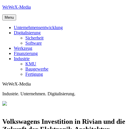
Skip
WeWeX-Media
to
content
Menu
Unternehmensentwicklung
Digitalisierung
Sicherheit
Software
Werkzeug
Finanzierung
Industrie
KMU
Baugewerbe
Fertigung
WeWeX-Media
Industrie. Unternehmen. Digitalisierung.
Volkswagens Investition in Rivian und die