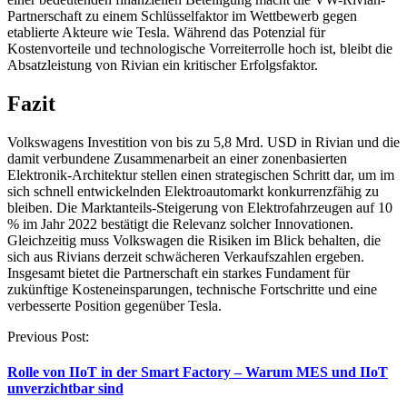
Partnerschaft zu einem Schlüsselfaktor im Wettbewerb gegen
etablierte Akteure wie Tesla. Während das Potenzial für
Kostenvorteile und technologische Vorreiterrolle hoch ist, bleibt die
Absatzleistung von Rivian ein kritischer Erfolgsfaktor.
Fazit
Volkswagens Investition von bis zu 5,8 Mrd. USD in Rivian und die
damit verbundene Zusammenarbeit an einer zonenbasierten
Elektronik-Architektur stellen einen strategischen Schritt dar, um im
sich schnell entwickelnden Elektroautomarkt konkurrenzfähig zu
bleiben. Die Marktanteils-Steigerung von Elektrofahrzeugen auf 10
% im Jahr 2022 bestätigt die Relevanz solcher Innovationen.
Gleichzeitig muss Volkswagen die Risiken im Blick behalten, die
sich aus Rivians derzeit schwächeren Verkaufszahlen ergeben.
Insgesamt bietet die Partnerschaft ein starkes Fundament für
zukünftige Kosteneinsparungen, technische Fortschritte und eine
verbesserte Position gegenüber Tesla.
Post
Previous Post:
navigation
Rolle von IIoT in der Smart Factory – Warum MES und IIoT
unverzichtbar sind