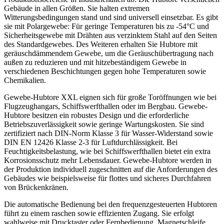
Gebäude in allen Größen. Sie halten extremen
Witterungsbedingungen stand und sind universell einsetzbar. Es gibt
sie mit Polargewebe: Für geringe Temperaturen bis zu -54°C und
Sicherheitsgewebe mit Drähten aus verzinktem Stahl auf den Seiten
des Standardgewebes. Des Weiteren erhalten Sie Hubtore mit
geräuschdämmendem Gewebe, um die Geräuschübertragung nach
außen zu reduzieren und mit hitzebeständigem Gewebe in
verschiedenen Beschichtungen gegen hohe Temperaturen sowie
Chemikalien.
Gewebe-Hubtore XXL eignen sich für große Toröffnungen wie bei
Flugzeughangars, Schiffswerfthallen oder im Bergbau. Gewebe-
Hubtore besitzen ein robustes Design und die erforderliche
Betriebszuverlässigkeit sowie geringe Wartungskosten. Sie sind
zertifiziert nach DIN-Norm Klasse 3 für Wasser-Widerstand sowie
DIN EN 12426 Klasse 2-3 für Luftdurchlässigkeit. Bei
Feuchtigkeitsbelastung, wie bei Schiffswerfthallen bietet ein extra
Korrosionsschutz mehr Lebensdauer. Gewebe-Hubtore werden in
der Produktion individuell zugeschnitten auf die Anforderungen des
Gebäudes wie beispielsweise für flottes und sicheres Durchfahren
von Brückenkränen.
Die automatische Bedienung bei den frequenzgesteuerten Hubtoren
führt zu einem raschen sowie effizienten Zugang. Sie erfolgt
wahlweise mit Drucktaster oder Fernbedienung, Magnetschleife