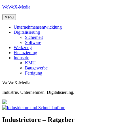
Skip
WeWeX-Media
to
content
Menu
Unternehmensentwicklung
Digitalisierung
Sicherheit
Software
Werkzeug
Finanzierung
Industrie
KMU
Baugewerbe
Fertigung
WeWeX-Media
Industrie. Unternehmen. Digitalisierung.
Industrietore – Ratgeber