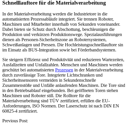
Schnelllauftore für die Materialverarbeitung
In der Materialverarbeitung werden die Industrietore in die
automatisierten Prozessabläufe integriert. Sie trennen Roboter,
Maschinen und Mitarbeiter innerhalb von Sekunden voneinander.
Dabei bieten sie Schutz durch Abschottung, beschleunigen die
Produktion und verkürzen Produktionswege. Spezialausführungen
dienen als Personen-Sicherheitszone an Robotersystemen,
Schweißanlagen und Pressen. Die Hochleistungsschnelllauftore sin
im Einsatz als BUS-Integration sowie bei Förderbandsystemen.
Sie steigern Effizienz und Produktivität und reduzieren Wartezeiten,
Ausfallzeiten und Unfallzahlen. Menschen und Maschinen werden
geschützt bei automatisierten
Prozessen
in der Materialverarbeitung
durch zuverlässige Tore. Integrierte Lichtschranken und
Sicherheitssensoren vermeiden in Sekundenschnelle
Zusammenstöße und Unfälle anlaufenden Maschinen. Die Tore sind
in den Betriebsablauf eingebunden. Bei geöffneten Toren stehen
Maschinen und Roboter still. Die Rolltore für die
Materialverarbeitung sind TÜV zertifiziert, erfüllen die EU-
Anforderungen, ISO Normen. Der Laserschutz ist nach DIN EN
60825-4 zertifiziert.
Post
Previous Post:
navigation