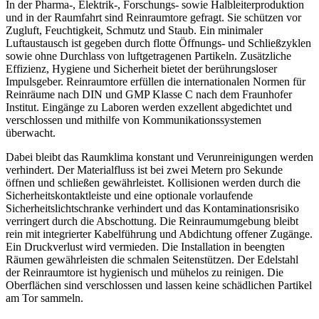
In der Pharma-, Elektrik-, Forschungs- sowie Halbleiterproduktion
und in der Raumfahrt sind Reinraumtore gefragt. Sie schützen vor
Zugluft, Feuchtigkeit, Schmutz und Staub. Ein minimaler
Luftaustausch ist gegeben durch flotte Öffnungs- und Schließzyklen
sowie ohne Durchlass von luftgetragenen Partikeln. Zusätzliche
Effizienz, Hygiene und Sicherheit bietet der berührungsloser
Impulsgeber. Reinraumtore erfüllen die internationalen Normen für
Reinräume nach DIN und GMP Klasse C nach dem Fraunhofer
Institut. Eingänge zu Laboren werden exzellent abgedichtet und
verschlossen und mithilfe von Kommunikationssystemen
überwacht.
Dabei bleibt das Raumklima konstant und Verunreinigungen werden
verhindert. Der Materialfluss ist bei zwei Metern pro Sekunde
öffnen und schließen gewährleistet. Kollisionen werden durch die
Sicherheitskontaktleiste und eine optionale vorlaufende
Sicherheitslichtschranke verhindert und das Kontaminationsrisiko
verringert durch die Abschottung. Die Reinraumumgebung bleibt
rein mit integrierter Kabelführung und Abdichtung offener Zugänge.
Ein Druckverlust wird vermieden. Die Installation in beengten
Räumen gewährleisten die schmalen Seitenstützen. Der Edelstahl
der Reinraumtore ist hygienisch und mühelos zu reinigen. Die
Oberflächen sind verschlossen und lassen keine schädlichen Partikel
am Tor sammeln.